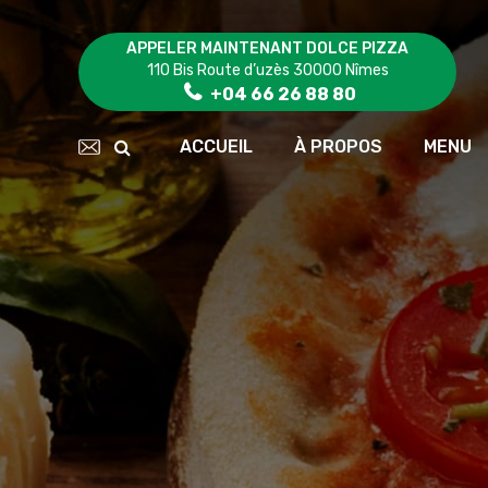
APPELER MAINTENANT DOLCE PIZZA
110 Bis Route d’uzès 30000 Nîmes
+04 66 26 88 80
ACCUEIL
À PROPOS
MENU